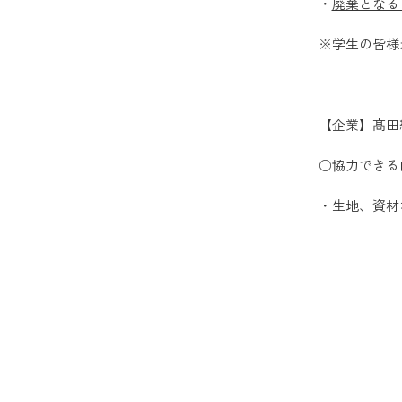
・
廃棄となる
※学生の皆様
【企業】髙田
○協力できる
・生地、資材