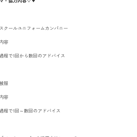
マ・協力内容▽▼
スクールユニフォームカンパニー
内容
過程で1回から数回のアドバイス
被服
内容
過程で1回～数回のアドバイス